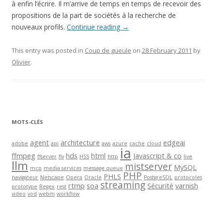
à enfin l’écrire. Il m’arrive de temps en temps de recevoir des
propositions de la part de sociétés à la recherche de
nouveaux profils.
Continue reading
→
This entry was posted in
Coup de gueule
on
28 February 2011
by
Olivier
.
MOTS-CLÉS
agent
architecture
edgeai
adobe
api
aws
azure
cache
cloud
ia
ffmpeg
hds
html
Javascript & co
ffserver
flv
HSS
http
live
llm
mistserver
MySQL
mcp
media services
message queue
PHP
PHLS
navigateur
Netscape
Opera
Oracle
PostgreSQL
protocoles
streaming
rtmp
soa
Sécurité
varnish
prototype
Regex
rest
video
vod
webm
workflow