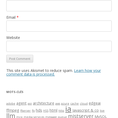
Email
*
Website
This site uses Akismet to reduce spam.
Learn how your
comment data is processed.
MOTS-CLÉS
agent
architecture
edgeai
adobe
api
aws
azure
cache
cloud
ia
ffmpeg
hds
html
Javascript & co
ffserver
flv
HSS
http
live
llm
mistserver
MySQL
mcp
media services
message queue