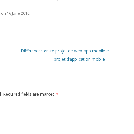
t
on
16 June 2010
.
Différences entre projet de web-app mobile et
projet d’application mobile
→
.
Required fields are marked
*