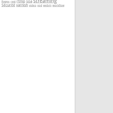
streaming
rtmp
soa
Regex
rest
Sécurité
varnish
video
vod
webm
workflow