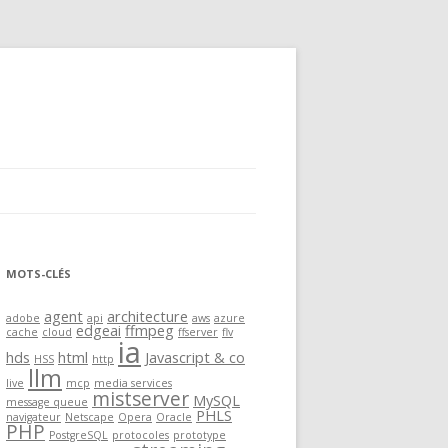
MOTS-CLÉS
agent
architecture
adobe
api
aws
azure
edgeai
ffmpeg
cache
cloud
ffserver
flv
ia
hds
html
Javascript & co
HSS
http
llm
live
mcp
media services
mistserver
MySQL
message queue
PHLS
navigateur
Netscape
Opera
Oracle
PHP
PostgreSQL
protocoles
prototype