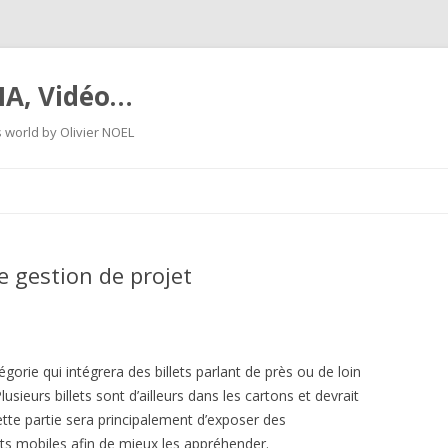
IA, Vidéo…
world by Olivier NOEL
Skip
to
content
e gestion de projet
orie qui intégrera des billets parlant de près ou de loin
usieurs billets sont d’ailleurs dans les cartons et devrait
ette partie sera principalement d’exposer des
ts mobiles afin de mieux les appréhender.