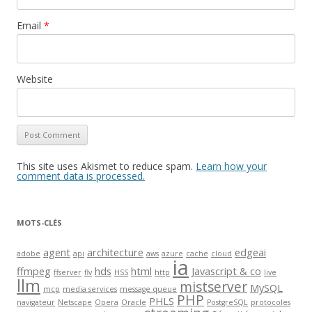
Email
*
Website
This site uses Akismet to reduce spam.
Learn how your
comment data is processed.
MOTS-CLÉS
agent
architecture
edgeai
adobe
api
aws
azure
cache
cloud
ia
ffmpeg
hds
html
Javascript & co
ffserver
flv
HSS
http
live
llm
mistserver
MySQL
mcp
media services
message queue
PHP
PHLS
navigateur
Netscape
Opera
Oracle
PostgreSQL
protocoles