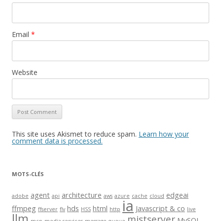
Email
*
Website
This site uses Akismet to reduce spam.
Learn how your
comment data is processed.
MOTS-CLÉS
agent
architecture
edgeai
adobe
api
aws
azure
cache
cloud
ia
ffmpeg
hds
html
Javascript & co
ffserver
flv
HSS
http
live
llm
mistserver
MySQL