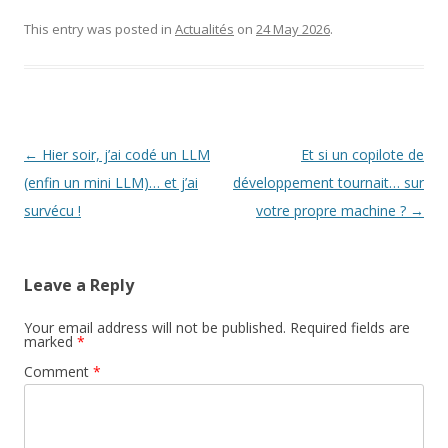
This entry was posted in
Actualités
on
24 May 2026
.
Post
←
Hier soir, j’ai codé un LLM
Et si un copilote de
navigation
(enfin un mini LLM)… et j’ai
développement tournait… sur
survécu !
votre propre machine ?
→
Leave a Reply
Your email address will not be published.
Required fields are
marked
*
Comment
*