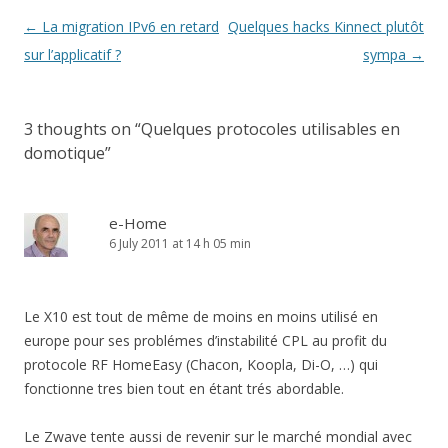
Post
←
La migration IPv6 en retard
Quelques hacks Kinnect plutôt
navigation
sur l’applicatif ?
sympa
→
3 thoughts on “
Quelques protocoles utilisables en
domotique
”
e-Home
6 July 2011 at 14 h 05 min
Le X10 est tout de même de moins en moins utilisé en
europe pour ses problémes d’instabilité CPL au profit du
protocole RF HomeEasy (Chacon, Koopla, Di-O, …) qui
fonctionne tres bien tout en étant trés abordable.
Le Zwave tente aussi de revenir sur le marché mondial avec