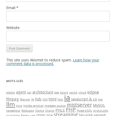
Email
*
Website
This site uses Akismet to reduce spam.
Learn how your
comment data is processed.
MOTS-CLÉS
agent
architecture
edgeai
adobe
api
aws
azure
cache
cloud
ia
ffmpeg
hds
html
Javascript & co
ffserver
flv
HSS
http
live
llm
mistserver
MySQL
mcp
media services
message queue
PHP
PHLS
navigateur
Netscape
Opera
Oracle
PostgreSQL
protocoles
streaming
rtmp
soa
Sécurité
varnish
prototype
Regex
rest