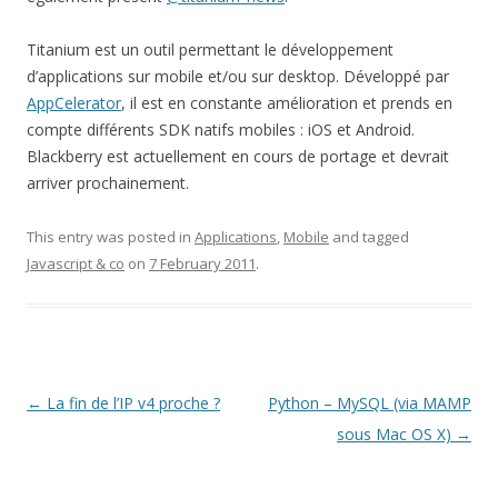
Titanium est un outil permettant le développement
d’applications sur mobile et/ou sur desktop. Développé par
AppCelerator
, il est en constante amélioration et prends en
compte différents SDK natifs mobiles : iOS et Android.
Blackberry est actuellement en cours de portage et devrait
arriver prochainement.
This entry was posted in
Applications
,
Mobile
and tagged
Javascript & co
on
7 February 2011
.
Post
←
La fin de l’IP v4 proche ?
Python – MySQL (via MAMP
navigation
sous Mac OS X)
→