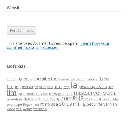
Website
This site uses Akismet to reduce spam.
Learn how your
comment data is processed.
MOTS-CLÉS
agent
architecture
edgeai
adobe
api
aws
azure
cache
cloud
ia
ffmpeg
hds
html
Javascript & co
ffserver
flv
HSS
http
live
llm
mistserver
MySQL
mcp
media services
message queue
PHP
PHLS
navigateur
Netscape
Opera
Oracle
PostgreSQL
protocoles
streaming
rtmp
soa
Sécurité
varnish
prototype
Regex
rest
video
vod
webm
workflow