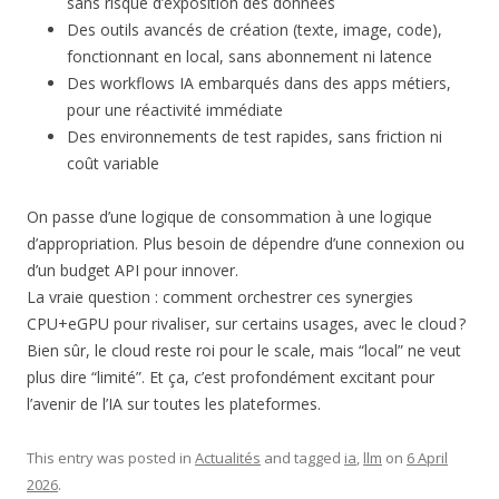
sans risque d’exposition des données
Des outils avancés de création (texte, image, code),
fonctionnant en local, sans abonnement ni latence
Des workflows IA embarqués dans des apps métiers,
pour une réactivité immédiate
Des environnements de test rapides, sans friction ni
coût variable
On passe d’une logique de consommation à une logique
d’appropriation. Plus besoin de dépendre d’une connexion ou
d’un budget API pour innover.
La vraie question : comment orchestrer ces synergies
CPU+eGPU pour rivaliser, sur certains usages, avec le cloud ?
Bien sûr, le cloud reste roi pour le scale, mais “local” ne veut
plus dire “limité”. Et ça, c’est profondément excitant pour
l’avenir de l’IA sur toutes les plateformes.
This entry was posted in
Actualités
and tagged
ia
,
llm
on
6 April
2026
.