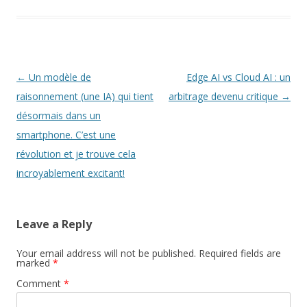
Post
←
Un modèle de
Edge AI vs Cloud AI : un
navigation
raisonnement (une IA) qui tient
arbitrage devenu critique
→
désormais dans un
smartphone. C’est une
révolution et je trouve cela
incroyablement excitant!
Leave a Reply
Your email address will not be published.
Required fields are
marked
*
Comment
*